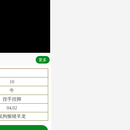
更多
10
牛
捏手捏脚
04,02
鼠狗猴猪羊龙