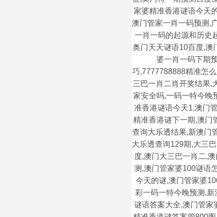
家婆精准香港谜语今天的谜语
澳门管家一肖一码预测,
一肖一码的起源和历史起
奥门天天谜语10百度,澳门
婆一肖一码下期预测,
巧,7777788888
三巴一肖二肖开奖结果,大三
家安全吗,一码一特今晚
准香港谜语今天1,澳门管
精准香港谜下一期,澳门
查询大乐透结果,新澳门管
大乐透查询129期,大三巴
度,澳门大三巴一肖二,澳
测,澳门管家婆100谜
今天的谜,澳门管家婆10
彩一码一特今晚预测,新
谜语答案大全,澳门管家婆
精准香港谜答案管800图