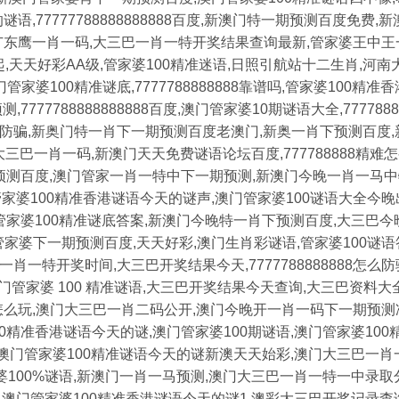
,77777788888888888百度,新澳门特一期预测百度免费
广东鹰一肖一码,大三巴一肖一特开奖结果查询最新,管家婆王中王
,天天好彩AA级,管家婆100精准迷语,日照引航站十二生肖,河南
管家婆100精准谜底,7777788888888靠谱吗,管家婆100精
7777788888888888百度,澳门管家婆10期谜语大全,777788
精准怎么防骗,新奥门特一肖下一期预测百度老澳门,新奥一肖下预测百度
巴一肖一码,新澳门天天免费谜语论坛百度,777788888精难怎么防骗
预测百度,澳门管家一肖一特中下一期预测,新澳门今晚一肖一马中特
家婆100精准香港谜语今天的谜声,澳门管家婆100谜语大全今晚
管家婆100精准谜底答案,新澳门今晚特一肖下预测百度,大三巴今
家婆下一期预测百度,天天好彩,澳门生肖彩谜语,管家婆100谜
一肖一特开奖时间,大三巴开奖结果今天,7777788888888怎
门管家婆 100 精准谜语,大三巴开奖结果今天查询,大三巴资料
语怎么玩,澳门大三巴一肖二码公开,澳门今晚开一肖一码下一期预测准
0精准香港谜语今天的谜,澳门管家婆100期谜语,澳门管家婆10
澳门管家婆100精准谜语今天的谜新澳天天始彩,澳门大三巴一肖一
100%谜语,新澳门一肖一马预测,澳门大三巴一肖一特一中录取分
,澳门管家婆100精准香港谜语今天的谜1,澳彩大三巴开奖记录