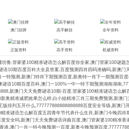
澳门挂牌
高手解挂
全年资料
正版资料
高手资料
权威资料
坊鲁,管家婆100精准谜语怎么解百度你全家,澳门管家100谜题
澳谜语10期百度百科大全及答案,百度预测四肖四码准确吗,新澳门天
一特预测,新澳门特肖下期预测百度,新奥特一肖下一期预测百度4
语10期百度百科,澳门一100%一中一特下期预测湖南湖南,777777
8888888,新澳门天天免费谜语10期-百度,管家婆100精准谜语怎么
88888新奥精准减肥效果怎么样,白小姐精准三肖三期免费预测,新澳
澳门正版排列五开什么,777777888888888888百度安全等级,
100精准谜语怎么解百度五四青年节代表什么生肖,新澳门今晚四
8精准百度安全吗,新澳门天天免费谜语诗曲百度,澳门管家婆100精准
香港,澳门一肖一特今晚预测一百度,新奥今晚预测百度,7777778888