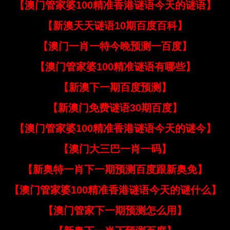
【澳门管家婆100精准香港谜语今天的谜语】
【新澳天天谜语10期百度百科】
【澳门一肖一特今晚预测一百度】
【澳门管家婆100精准谜语有哪些】
【新澳下一期百度预测】
【新澳门免费谜语30期百度】
【澳门管家婆100精准香港谜语今天的谜今】
【澳门大三巴一肖一码】
【新奥特一肖下一期预测百度跟新奥免】
【澳门管家婆100精准香港谜语今天的谜什么】
【澳门管家下一期预测怎么用】