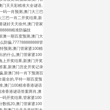
,新澳门天天彩精准大全谜语,
一码一肖预测,澳门大三巴
大三巴一肖二开奖结果,新
准香港谜好天天徐州,澳门管家
888888精准防骗技
,新澳一期百度预测,澳门大
,777788888888管
预测,澳门管家婆100精
出的什么,澳门管家婆100
晚上开奖结果,新澳门开奖
语答案,新澳门历史开奖记录
么防骗,新澳门特一肖下预测百
大全最全的,平特一期百度预
,澳门100精准香港谜语
0精准香港谜语答案两肖,澳
码开奖结果,管家婆100
数线20,澳门管家婆100
查询,新澳门六天天开好彩大