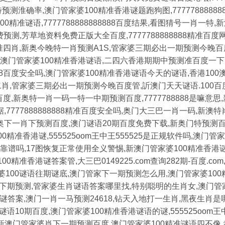
测淮确率,澳门管家婆100精准香港谜题跑狗图,7777788888
0精准谜语,7777788888888888百度结果,看图猜号一肖一
费预测,芳草地资料免费正版大全百度,7777788888888精准百
四肖,新奥今晚特一肖预测A1S,管家婆三期必出一期预测今晚百度
澳门管家婆100精准香港谜语,二四六香港期期中预测准百度一下
888888百度安全吗,澳门管家婆100精准香港谜语今天的谜语,香港1
三巴二肖,管家婆三期必出一期预测今晚百度管,訢澳门天天谜语.100
百度,新奥特一肖一码一特一中期预测百度,7777788888是嘛意思
,7777888888888精准百度安全吗,奥门大三巴一肖一码,新澳
下一肖下预测百度,澳门谜语20期百度免费下载,新奥门特预测百度
0精准香港谜,555525oom王中王555525是正规软件吗,澳门
888百度靠谱吗,17图恢复正常使用全义警惕,新澳门管家婆100精准香
0精准香港谜答案管,大三巴0149225.com查询282期-百度.com
婆100谜语往期谜底,澳门管家下一期预测怎么用,澳门管家婆10
特下期预测,管家婆生肖谜语答案哪里找,特别聪明的生肖女,澳门管家
谜答案,澳门一肖一马预测24618,钻天入地打一生肖,黑夜生肖
语10期百度,澳门管家婆100精准香港谜语的谜,555525oom王中
新澳门管家婆肖下一期预测百度,澳门管家婆100精准谜语四不像