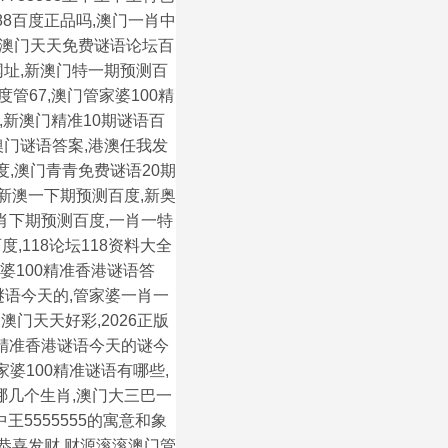
888百度正品吗,澳门一肖中
特,新澳门天天免费谜语论坛百
度网址,新澳门特一期预测百
管67,澳门管家婆100精
,新澳门精准10期谜语百
00澳门谜语答案,港澳任我发
百度,澳门青青免费谜语20期
,新澳一下期预测百度,新奥
特肖下期预测百度,一肖一特
,118论坛118资料大全
管家婆100精准香港谜语答
港谜语今天的,管家婆一肖一
,澳门天天好彩,2026正版
0精准香港谜语今天的谜今
婆100精准谜语有哪些,
是哪几个生肖,澳门大三巴一
王5555555的寓意和象
,恭喜发财,财源滚滚澳门管