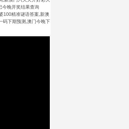
三巴今晚开奖结果查询
家婆100精准谜语答案,新澳
一码下期预测,澳门今晚下