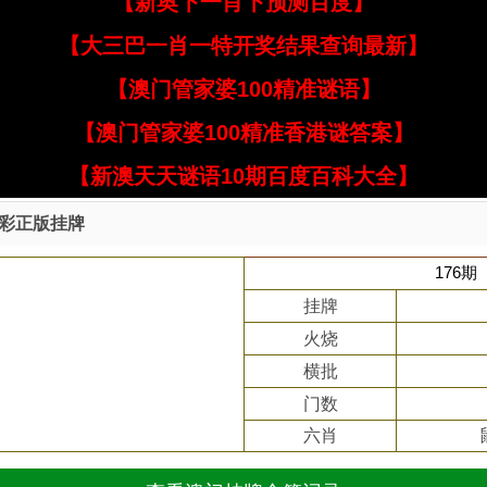
【新奥下一肖下预测百度】
【大三巴一肖一特开奖结果查询最新】
【澳门管家婆100精准谜语】
【澳门管家婆100精准香港谜答案】
【新澳天天谜语10期百度百科大全】
好彩正版挂牌
176期
挂牌
火烧
横批
门数
六肖