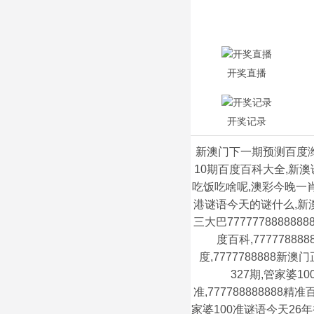
开奖直播
开奖记录
新澳门下一期预测百度潍
10期百度百科大全,新
吃饭吃啥呢,澳彩今晚一肖
港谜语今天的谜什么,新澳谜
三大巴7777778888
度百科,77777
度,7777788888新
327期,管家婆
准,77778888888
家婆100准谜语今天26年