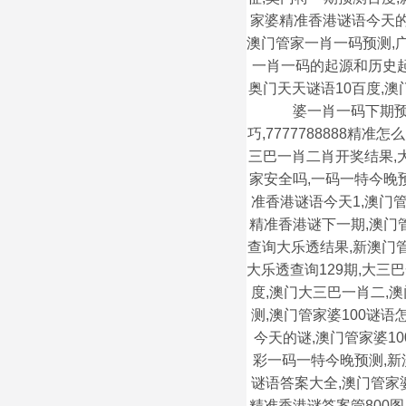
家婆精准香港谜语今天的谜语
澳门管家一肖一码预测,
一肖一码的起源和历史起
奥门天天谜语10百度,澳门
婆一肖一码下期预测,
巧,7777788888
三巴一肖二肖开奖结果,大三
家安全吗,一码一特今晚
准香港谜语今天1,澳门管
精准香港谜下一期,澳门
查询大乐透结果,新澳门管
大乐透查询129期,大三巴
度,澳门大三巴一肖二,澳
测,澳门管家婆100谜
今天的谜,澳门管家婆10
彩一码一特今晚预测,新
谜语答案大全,澳门管家婆
精准香港谜答案管800图