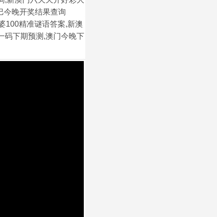
三巴今晚开奖结果查询
家婆100精准谜语答案,新澳
一码下期预测,澳门今晚下