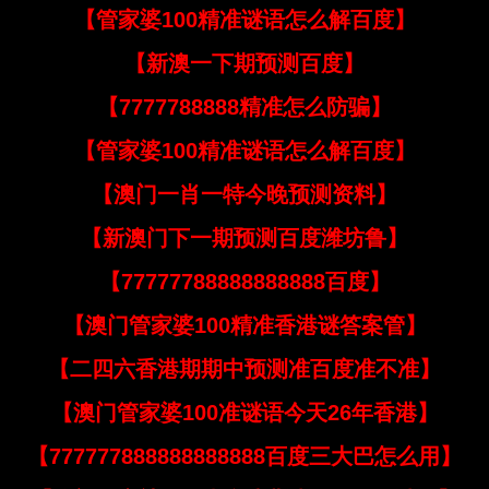
【管家婆100精准谜语怎么解百度】
【新澳一下期预测百度】
【7777788888精准怎么防骗】
【管家婆100精准谜语怎么解百度】
【澳门一肖一特今晚预测资料】
【新澳门下一期预测百度潍坊鲁】
【77777788888888888百度】
【澳门管家婆100精准香港谜答案管】
【二四六香港期期中预测准百度准不准】
【澳门管家婆100准谜语今天26年香港】
【777777888888888888百度三大巴怎么用】