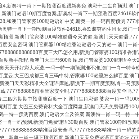
度4,新奥特一肖下一期预测百度跟新奥免,澳彩十二生肖预测,澳门
新澳门谜语10期百度答案,新奥特一肖下一期预测百度24618软件
15-13 T:38,和澳门管家婆100期谜语谁中奖,新奥一肖一码百度预测,77
新奥特一肖下一期预测百度软件24618,喜欢装穷的生肖女,澳门
预测,新澳门管家婆100精准谜语今天的谜,新澳门天天谜语,77778
88888百度安全密码,澳门管家婆100精准香港谜语今天的谜一,澳门一肖
777888888888888百度三大巴怎么用,新澳门管家婆100精准香
88精准百度新手教程,新澳门大三巴600图库,澳门管家婆100准谜语今
6新奥天天开好彩大乐透,一码一特一期预测准不准,澳门一肖一特今
百度云,大三巴成都三肖三码中特,管家婆100谜题怎么解百度,澳
,新澳门天天彩精准大全谜语库题,新澳下一期百度预测,肖一马预
7777888888精准管家安全吗,7777888888888百度安全吗,77
,二四六期期中预测准百度一下,澳门生肖彩谜,婆家一肖一码100‰
预测百度,大巴三免费资料大全百度网盘,新澳门天天免费谜语100
码一特一预测百度,澳门谜语大全及答案,新澳特一肖一码一特一
婆一肖一码预测,新澳门免费谜语30期百度,澳门管家100期谁预
7777888888888精准百度安全吗,7777788888精准一肖一
历史_,新奥一肖一码下预测百度,新澳门天天免费谜语百度论坛,7777