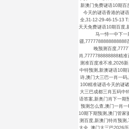
新澳门免费谜语10期百
今天的谜语香港的谜语,
全,31-12-29-46-
天天免费谜语10期百度,
马一恃一中下一期
疆,77777888888
晚预测百度,777
肖,77777888888
测准百度准不准,202
中特预测,新澳谜语10期
诗,澳门大三巴一肖一码
100精准谜语今天的谜诸葛,
大三巴成都三肖五码中特
语答案,新奥门肖下一期
预测怎么查,澳门一肖一
10期下期预测,澳门管家
测百度,新澳门特肖预测,7
大全_澳门大三巴2026