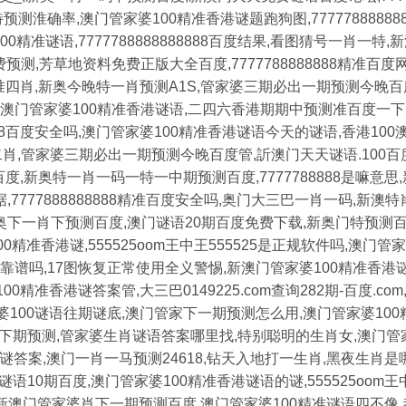
测淮确率,澳门管家婆100精准香港谜题跑狗图,7777788888
0精准谜语,7777788888888888百度结果,看图猜号一肖一
费预测,芳草地资料免费正版大全百度,7777788888888精准百
四肖,新奥今晚特一肖预测A1S,管家婆三期必出一期预测今晚百度
澳门管家婆100精准香港谜语,二四六香港期期中预测准百度一下
888888百度安全吗,澳门管家婆100精准香港谜语今天的谜语,香港1
三巴二肖,管家婆三期必出一期预测今晚百度管,訢澳门天天谜语.100
百度,新奥特一肖一码一特一中期预测百度,7777788888是嘛意思
,7777888888888精准百度安全吗,奥门大三巴一肖一码,新澳
下一肖下预测百度,澳门谜语20期百度免费下载,新奥门特预测百度
0精准香港谜,555525oom王中王555525是正规软件吗,澳门
888百度靠谱吗,17图恢复正常使用全义警惕,新澳门管家婆100精准香
0精准香港谜答案管,大三巴0149225.com查询282期-百度.com
婆100谜语往期谜底,澳门管家下一期预测怎么用,澳门管家婆10
特下期预测,管家婆生肖谜语答案哪里找,特别聪明的生肖女,澳门管家
谜答案,澳门一肖一马预测24618,钻天入地打一生肖,黑夜生肖
语10期百度,澳门管家婆100精准香港谜语的谜,555525oom王中
新澳门管家婆肖下一期预测百度,澳门管家婆100精准谜语四不像