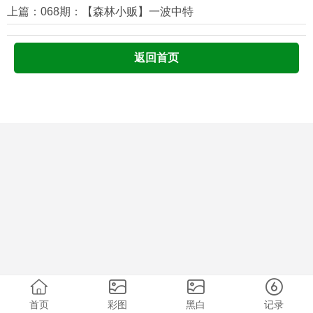
上篇：068期：【森林小贩】一波中特
返回首页
首页
彩图
黑白
记录