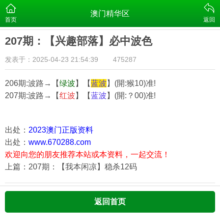
澳门精华区
首页
返回
207期：【兴趣部落】必中波色
发表于：2025-04-23 21:54:39
475287
206期:波路→【
绿波
】【
蓝波
】(開:猴10)准!
207期:波路→【
红波
】【
蓝波
】(開:？00)准!
出处：
2023澳门正版资料
出处：
www.670288.com
欢迎向您的朋友推荐本站或本资料，一起交流！
上篇：207期：【我本闲凉】稳杀12码
返回首页