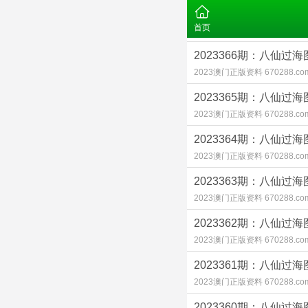
首页
2023366期：八仙过海
2023澳门正版资料 670288.co
2023365期：八仙过海
2023澳门正版资料 670288.co
2023364期：八仙过海
2023澳门正版资料 670288.co
2023363期：八仙过海
2023澳门正版资料 670288.co
2023362期：八仙过海
2023澳门正版资料 670288.co
2023361期：八仙过海
2023澳门正版资料 670288.co
2023360期：八仙过海