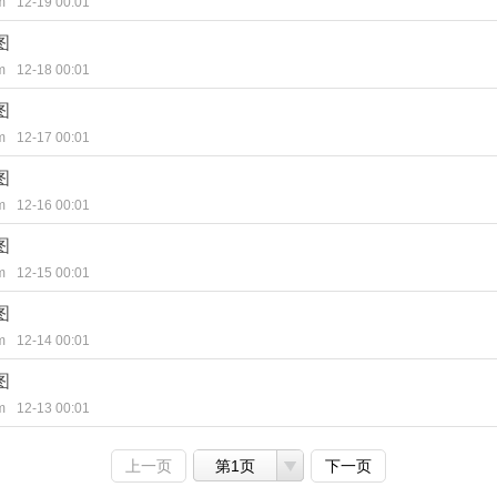
m
12-19 00:01
图
m
12-18 00:01
图
m
12-17 00:01
图
m
12-16 00:01
图
m
12-15 00:01
图
m
12-14 00:01
图
m
12-13 00:01
上一页
第1页
下一页