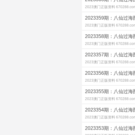
2023澳门正版资料 670288.co
2023359期：八仙过海
2023澳门正版资料 670288.co
2023358期：八仙过海
2023澳门正版资料 670288.co
2023357期：八仙过海
2023澳门正版资料 670288.co
2023356期：八仙过海
2023澳门正版资料 670288.co
2023355期：八仙过海
2023澳门正版资料 670288.co
2023354期：八仙过海
2023澳门正版资料 670288.co
2023353期：八仙过海