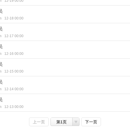
m
12-19 00:00
员
m
12-18 00:00
员
m
12-17 00:00
员
m
12-16 00:00
员
m
12-15 00:00
员
m
12-14 00:00
员
m
12-13 00:00
上一页
第1页
下一页