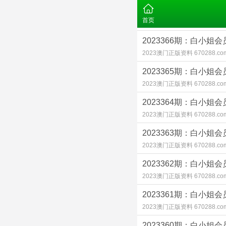
首页
2023366期：白小姐会
2023澳门正版资料 670288.co
2023365期：白小姐会
2023澳门正版资料 670288.co
2023364期：白小姐会
2023澳门正版资料 670288.co
2023363期：白小姐会
2023澳门正版资料 670288.co
2023362期：白小姐会
2023澳门正版资料 670288.co
2023361期：白小姐会
2023澳门正版资料 670288.co
2023360期：白小姐会