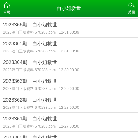
白小姐救世
首页
返回
2023366期：白小姐救世
2023澳门正版资料 670288.com
12-31 00:39
2023365期：白小姐救世
2023澳门正版资料 670288.com
12-31 00:00
2023364期：白小姐救世
2023澳门正版资料 670288.com
12-30 00:00
2023363期：白小姐救世
2023澳门正版资料 670288.com
12-29 00:00
2023362期：白小姐救世
2023澳门正版资料 670288.com
12-28 00:00
2023361期：白小姐救世
2023澳门正版资料 670288.com
12-27 00:00
2023360期：白小姐救世