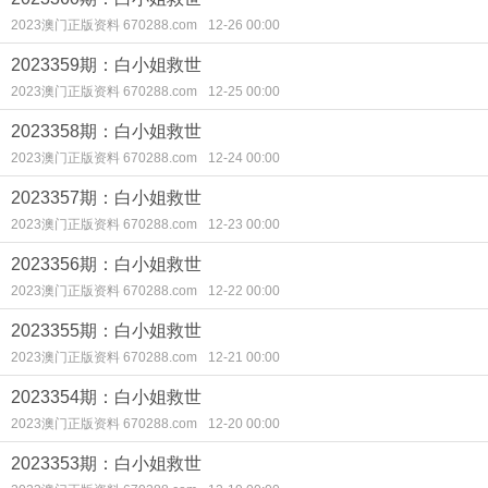
2023澳门正版资料 670288.com
12-26 00:00
2023359期：白小姐救世
2023澳门正版资料 670288.com
12-25 00:00
2023358期：白小姐救世
2023澳门正版资料 670288.com
12-24 00:00
2023357期：白小姐救世
2023澳门正版资料 670288.com
12-23 00:00
2023356期：白小姐救世
2023澳门正版资料 670288.com
12-22 00:00
2023355期：白小姐救世
2023澳门正版资料 670288.com
12-21 00:00
2023354期：白小姐救世
2023澳门正版资料 670288.com
12-20 00:00
2023353期：白小姐救世